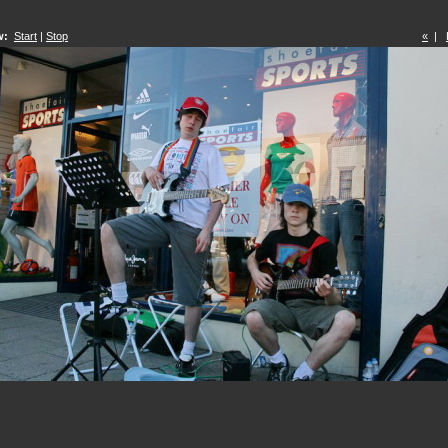
w:
Start
|
Stop
«
|