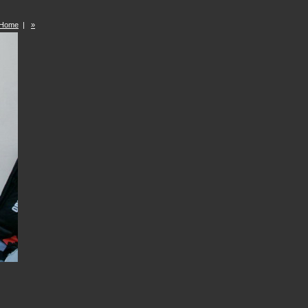
Home
|
»